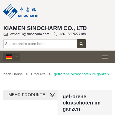
XIAMEN SINOCHARM CO., LTD

export01@sinocharm.com
+86-18859277188


Tog

nach Hause
>
Produkte
>
gefrorene okraschoten im ganzen
MEHR PRODUKTE
gefrorene
okraschoten im
ganzen